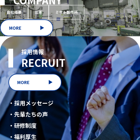
会社概要
沿革
ミサト製作所
MORE
採用情報
RECRUIT
MORE
・採用メッセージ
・先輩たちの声
・研修制度
・福利厚生