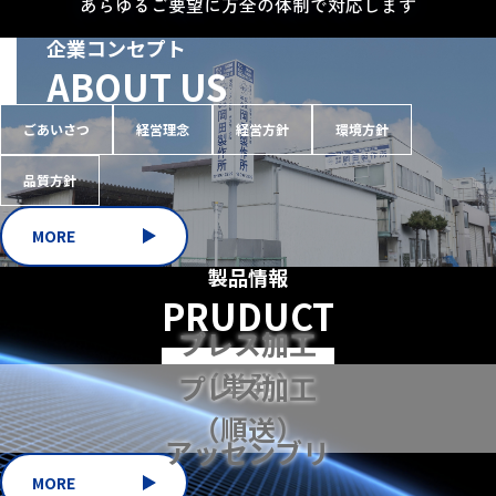
あらゆるご要望に万全の体制で対応します
企業コンセプト
ABOUT US
ごあいさつ
経営理念
経営方針
環境方針
品質方針
MORE
製品情報
PRUDUCT
プレス加工
（単発）
プレス加工
（順送）
アッセンブリ
MORE