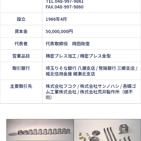
TEL.048-997-9861
FAX.048-997-9860
設立
1966年4月
資本金
50,000,000円
代表者
代表取締役 岡田政俊
営業品目
精密プレス加工 / 精密プレス金型
取引銀行
埼玉りそな銀行 八潮支店 / 常陽銀行 三郷支店 /
城北信用金庫 綾瀬北支店
主要取引先
株式会社フコク / 株式会社サンノハシ / 吾嬬ゴ
ム工業株式会社 / 株式会社荒井製作所（順不
同）