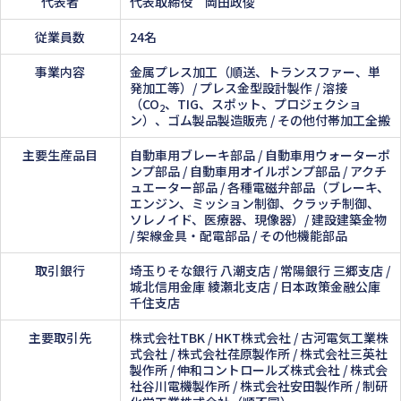
代表者
代表取締役 岡田政俊
従業員数
24名
事業内容
金属プレス加工（順送、トランスファー、単
発加工等）/ プレス金型設計製作 / 溶接
（CO
、TIG、スポット、プロジェクショ
2
ン）、ゴム製品製造販売 / その他付帯加工全搬
主要生産品目
自動車用ブレーキ部品 / 自動車用ウォーターポ
ンプ部品 / 自動車用オイルポンプ部品 / アクチ
ュエーター部品 / 各種電磁弁部品（ブレーキ、
エンジン、ミッション制御、クラッチ制御、
ソレノイド、医療器、現像器）/ 建設建築金物
/ 架線金具・配電部品 / その他機能部品
取引銀行
埼玉りそな銀行 八潮支店 / 常陽銀行 三郷支店 /
城北信用金庫 綾瀬北支店 / 日本政策金融公庫
千住支店
主要取引先
株式会社TBK / HKT株式会社 / 古河電気工業株
式会社 / 株式会社荏原製作所 / 株式会社三英社
製作所 / 伸和コントロールズ株式会社 / 株式会
社谷川電機製作所 / 株式会社安田製作所 / 制研